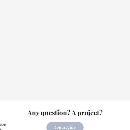
Any question? A project?
sion
Contact me
r