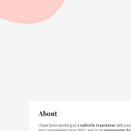
About
I have been working as a
subtitle translator
with pas
and commitment since 2002, and as an
interpreter fo