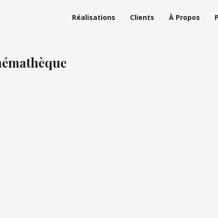
Réalisations
Clients
À Propos
inémathèque