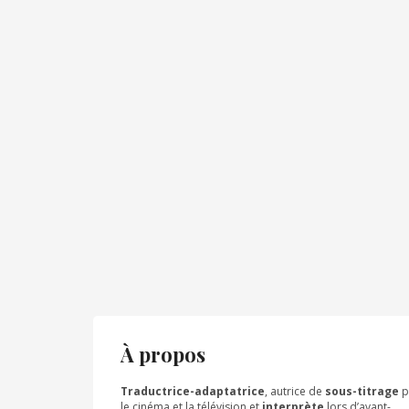
À propos
Traductrice-adaptatrice
, autrice de
sous-titrage
p
le cinéma et la télévision et
interprète
lors d’avant-