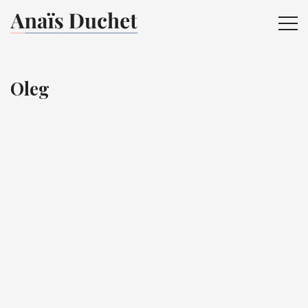
ME
Oleg