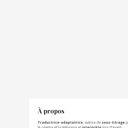
À propos
Traductrice-adaptatrice
, autrice de
sous-titrage
p
le cinéma et la télévision et
interprète
lors d’avant-